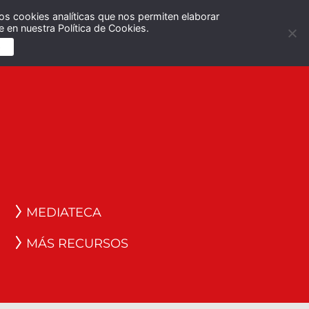
os cookies analíticas que nos permiten elaborar
Español
English
 en nuestra Política de Cookies.
S
MEDIATECA
MÁS RECURSOS