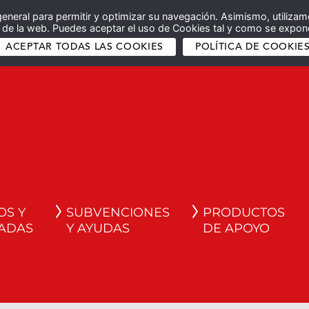
general para permitir y optimizar su navegación. Asimismo, utilizam
co de la web. Puedes aceptar el uso de Cookies tal y como se expone
ACEPTAR TODAS LAS COOKIES
POLÍTICA DE COOKIE
OS Y
SUBVENCIONES
PRODUCTOS
ADAS
Y AYUDAS
DE APOYO