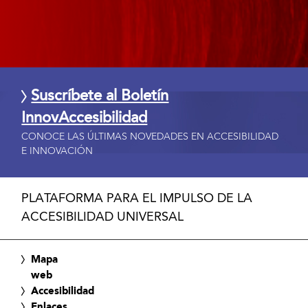
Suscríbete al Boletín
InnovAccesibilidad
CONOCE LAS ÚLTIMAS NOVEDADES EN ACCESIBILIDAD
E INNOVACIÓN
PLATAFORMA PARA EL IMPULSO DE LA
ACCESIBILIDAD UNIVERSAL
Mapa
web
Accesibilidad
Enlaces