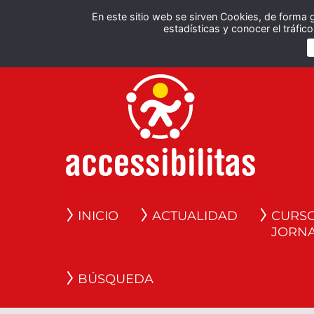
En este sitio web se sirven Cookies, de forma 
estadísticas y conocer el tráfi
INICIO
ACTUALIDAD
CURSO
JORN
BÚSQUEDA