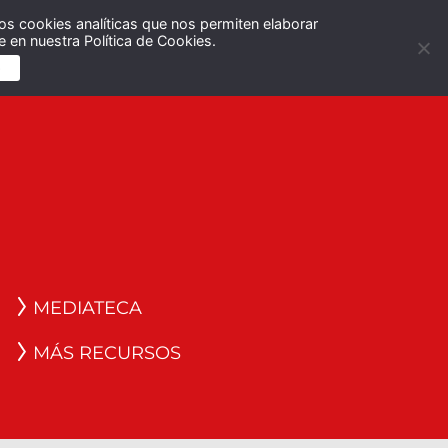
os cookies analíticas que nos permiten elaborar
Español
English
 en nuestra Política de Cookies.
S
MEDIATECA
MÁS RECURSOS