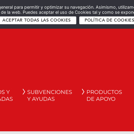
general para permitir y optimizar su navegación. Asimismo, utilizam
co de la web. Puedes aceptar el uso de Cookies tal y como se expone
ACEPTAR TODAS LAS COOKIES
POLÍTICA DE COOKIE
S Y
SUBVENCIONES
PRODUCTOS
ADAS
Y AYUDAS
DE APOYO