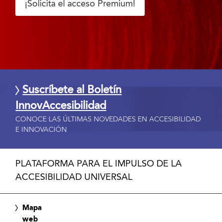
¡Solicita el acceso Premium!
Suscríbete al Boletín
InnovAccesibilidad
CONOCE LAS ÚLTIMAS NOVEDADES EN ACCESIBILIDAD
E INNOVACIÓN
PLATAFORMA PARA EL IMPULSO DE LA
ACCESIBILIDAD UNIVERSAL
Mapa
web