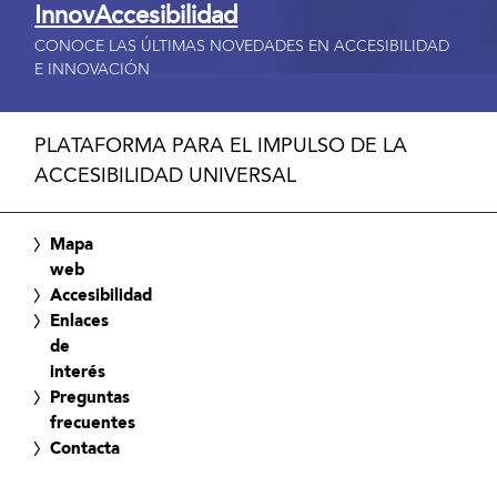
InnovAccesibilidad
CONOCE LAS ÚLTIMAS NOVEDADES EN ACCESIBILIDAD
E INNOVACIÓN
PLATAFORMA PARA EL IMPULSO DE LA
ACCESIBILIDAD UNIVERSAL
Mapa
web
Accesibilidad
Enlaces
de
interés
Preguntas
frecuentes
Contacta