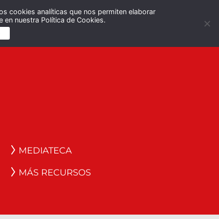
os cookies analíticas que nos permiten elaborar
Español
English
 en nuestra Política de Cookies.
S
MEDIATECA
MÁS RECURSOS