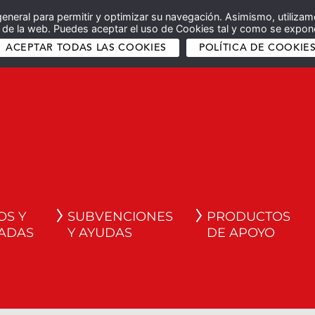
general para permitir y optimizar su navegación. Asimismo, utilizam
co de la web. Puedes aceptar el uso de Cookies tal y como se expone
ACEPTAR TODAS LAS COOKIES
POLÍTICA DE COOKIE
OS Y
SUBVENCIONES
PRODUCTOS
ADAS
Y AYUDAS
DE APOYO