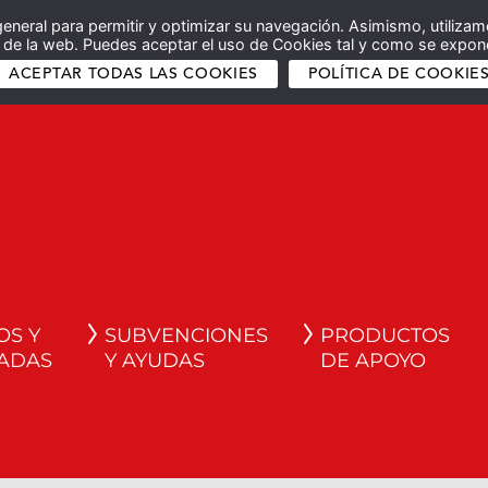
general para permitir y optimizar su navegación. Asimismo, utilizam
co de la web. Puedes aceptar el uso de Cookies tal y como se expone
ACEPTAR TODAS LAS COOKIES
POLÍTICA DE COOKIE
OS Y
SUBVENCIONES
PRODUCTOS
ADAS
Y AYUDAS
DE APOYO