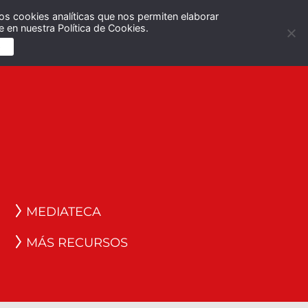
os cookies analíticas que nos permiten elaborar
Español
English
 en nuestra Política de Cookies.
S
MEDIATECA
MÁS RECURSOS