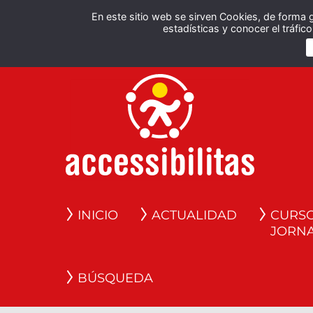
En este sitio web se sirven Cookies, de forma 
estadísticas y conocer el tráfi
INICIO
ACTUALIDAD
CURSO
JORN
BÚSQUEDA