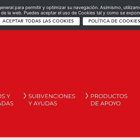
general para permitir y optimizar su navegación. Asimismo, utilizam
co de la web. Puedes aceptar el uso de Cookies tal y como se expone
ACEPTAR TODAS LAS COOKIES
POLÍTICA DE COOKIE
S Y
SUBVENCIONES
PRODUCTOS
ADAS
Y AYUDAS
DE APOYO