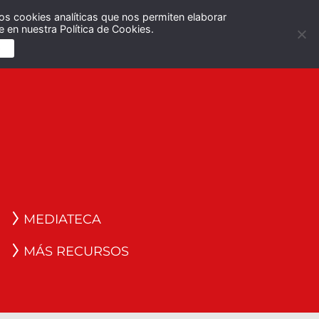
os cookies analíticas que nos permiten elaborar
Español
English
 en nuestra Política de Cookies.
S
MEDIATECA
MÁS RECURSOS