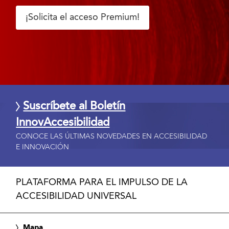
¡Solicita el acceso Premium!
Suscríbete al Boletín
InnovAccesibilidad
CONOCE LAS ÚLTIMAS NOVEDADES EN ACCESIBILIDAD
E INNOVACIÓN
PLATAFORMA PARA EL IMPULSO DE LA
ACCESIBILIDAD UNIVERSAL
Mapa