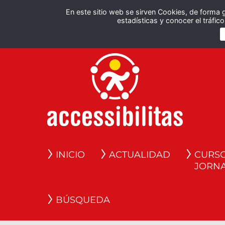
En este sitio web se sirven Cookies, de forma 
estadísticas y conocer el tráfi
INICIO
ACTUALIDAD
CURSO
JORN
BÚSQUEDA