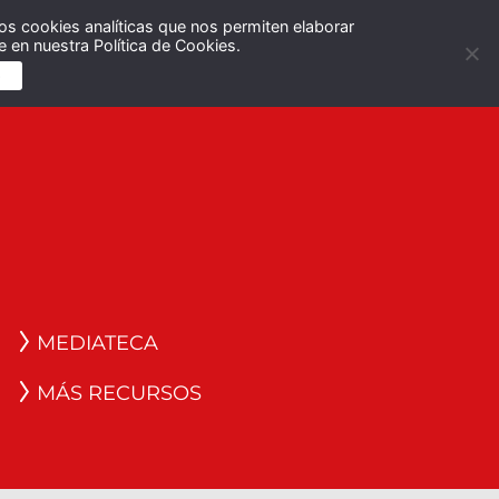
os cookies analíticas que nos permiten elaborar
Español
English
 en nuestra Política de Cookies.
S
MEDIATECA
MÁS RECURSOS