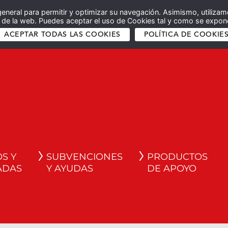
general para permitir y optimizar su navegación. Asimismo, utilizam
co de la web. Puedes aceptar el uso de Cookies tal y como se expone
ACEPTAR TODAS LAS COOKIES
POLÍTICA DE COOKIE
S Y
SUBVENCIONES
PRODUCTOS
ADAS
Y AYUDAS
DE APOYO