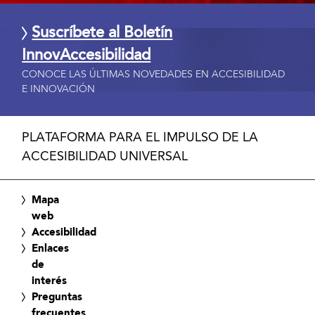
Suscríbete al Boletín
InnovAccesibilidad
CONOCE LAS ÚLTIMAS NOVEDADES EN ACCESIBILIDAD
E INNOVACIÓN
PLATAFORMA PARA EL IMPULSO DE LA
ACCESIBILIDAD UNIVERSAL
Mapa
web
Accesibilidad
Enlaces
de
interés
Preguntas
frecuentes