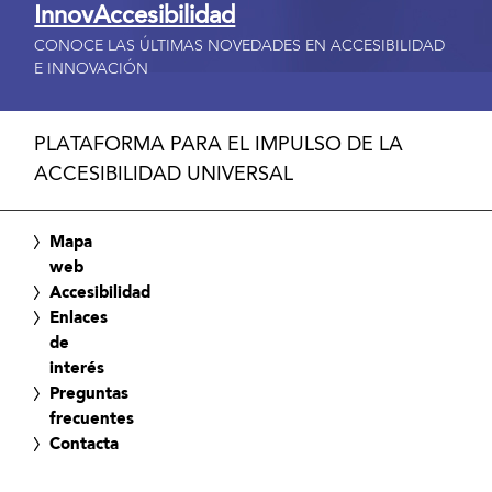
InnovAccesibilidad
CONOCE LAS ÚLTIMAS NOVEDADES EN ACCESIBILIDAD
E INNOVACIÓN
PLATAFORMA PARA EL IMPULSO DE LA
ACCESIBILIDAD UNIVERSAL
Mapa
web
Accesibilidad
Enlaces
de
interés
Preguntas
frecuentes
Contacta