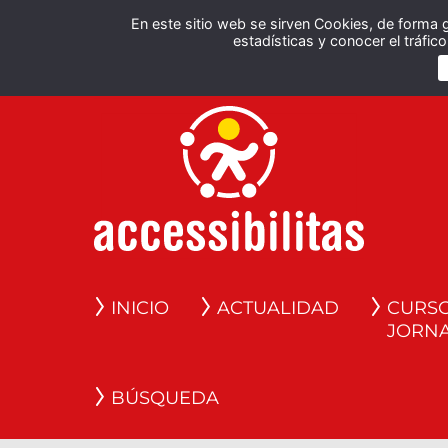
En este sitio web se sirven Cookies, de forma 
estadísticas y conocer el tráfi
INICIO
ACTUALIDAD
CURSO
JORN
BÚSQUEDA