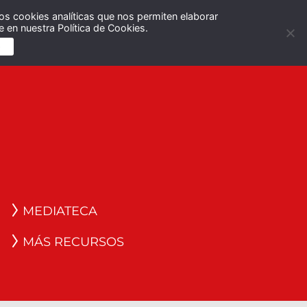
os cookies analíticas que nos permiten elaborar
Español
English
 en nuestra Política de Cookies.
S
MEDIATECA
MÁS RECURSOS