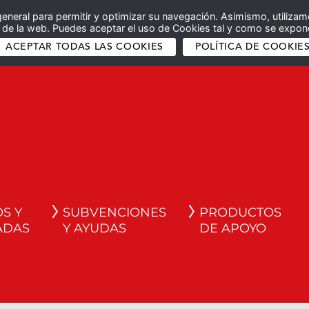
general para permitir y optimizar su navegación. Asimismo, utilizam
co de la web. Puedes aceptar el uso de Cookies tal y como se expone
ACEPTAR TODAS LAS COOKIES
POLÍTICA DE COOKIE
S Y
SUBVENCIONES
PRODUCTOS
ADAS
Y AYUDAS
DE APOYO