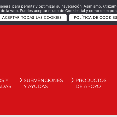
general para permitir y optimizar su navegación. Asimismo, utilizam
co de la web. Puedes aceptar el uso de Cookies tal y como se expone
ACEPTAR TODAS LAS COOKIES
POLÍTICA DE COOKIE
S Y
SUBVENCIONES
PRODUCTOS
ADAS
Y AYUDAS
DE APOYO