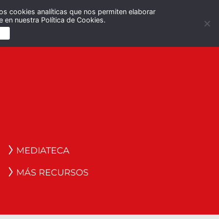
os cookies analíticas que nos permiten elaborar
Español
English
 en nuestra Política de Cookies.
S
MEDIATECA
MÁS RECURSOS