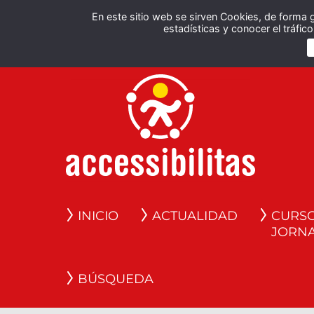
En este sitio web se sirven Cookies, de forma 
estadísticas y conocer el tráfi
INICIO
ACTUALIDAD
CURSO
JORN
BÚSQUEDA