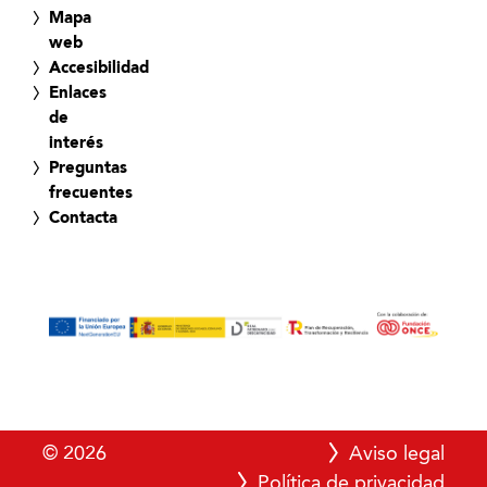
Mapa
web
Accesibilidad
Enlaces
de
interés
Preguntas
frecuentes
Contacta
© 2026
Aviso legal
Política de privacidad