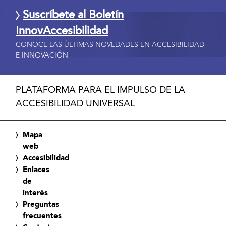
Suscríbete al Boletín
InnovAccesibilidad
CONOCE LAS ÚLTIMAS NOVEDADES EN ACCESIBILIDAD
E INNOVACIÓN
PLATAFORMA PARA EL IMPULSO DE LA
ACCESIBILIDAD UNIVERSAL
Mapa
web
Accesibilidad
Enlaces
de
interés
Preguntas
frecuentes