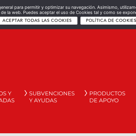
general para permitir y optimizar su navegación. Asimismo, utilizam
co de la web. Puedes aceptar el uso de Cookies tal y como se expone
ACEPTAR TODAS LAS COOKIES
POLÍTICA DE COOKIE
OS Y
SUBVENCIONES
PRODUCTOS
ADAS
Y AYUDAS
DE APOYO