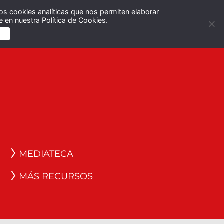
os cookies analíticas que nos permiten elaborar
Español
English
 en nuestra Política de Cookies.
S
MEDIATECA
MÁS RECURSOS