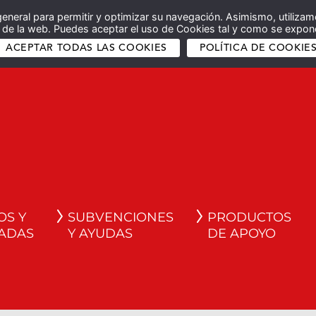
general para permitir y optimizar su navegación. Asimismo, utilizam
co de la web. Puedes aceptar el uso de Cookies tal y como se expone
ACEPTAR TODAS LAS COOKIES
POLÍTICA DE COOKIE
OS Y
SUBVENCIONES
PRODUCTOS
ADAS
Y AYUDAS
DE APOYO