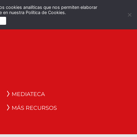
os cookies analíticas que nos permiten elaborar
Español
English
 en nuestra Política de Cookies.
S
MEDIATECA
MÁS RECURSOS