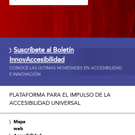
Suscríbete al Boletín
InnovAccesibilidad
CONOCE LAS ÚLTIMAS NOVEDADES EN ACCESIBILIDAD
E INNOVACIÓN
PLATAFORMA PARA EL IMPULSO DE LA
ACCESIBILIDAD UNIVERSAL
Mapa
web