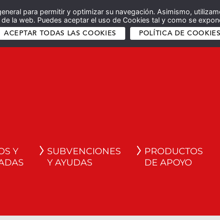
general para permitir y optimizar su navegación. Asimismo, utilizam
co de la web. Puedes aceptar el uso de Cookies tal y como se expone
ACEPTAR TODAS LAS COOKIES
POLÍTICA DE COOKIE
OS Y
SUBVENCIONES
PRODUCTOS
ADAS
Y AYUDAS
DE APOYO