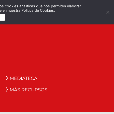
os cookies analíticas que nos permiten elaborar
Español
English
 en nuestra Política de Cookies.
S
MEDIATECA
MÁS RECURSOS