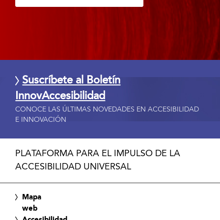
Suscríbete al Boletín
InnovAccesibilidad
CONOCE LAS ÚLTIMAS NOVEDADES EN ACCESIBILIDAD
E INNOVACIÓN
PLATAFORMA PARA EL IMPULSO DE LA
ACCESIBILIDAD UNIVERSAL
Mapa
web